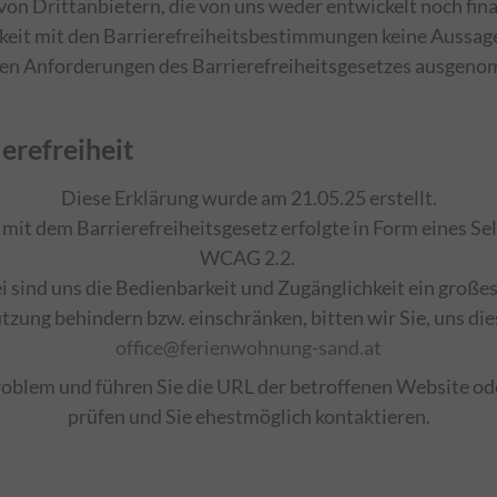
n Drittanbietern, die von uns weder entwickelt noch finan
rkeit mit den Barrierefreiheitsbestimmungen keine Aussage
en Anforderungen des Barrierefreiheitsgesetzes ausgen
ierefreiheit
Diese Erklärung wurde am 21.05.25 erstellt.
it dem Barrierefreiheitsgesetz erfolgte in Form eines Sel
WCAG 2.2.
 sind uns die Bedienbarkeit und Zugänglichkeit ein großes 
tzung behindern bzw. einschränken, bitten wir Sie, uns di
office@ferienwohnung-sand.at
 Problem und führen Sie die URL der betroffenen Website 
prüfen und Sie ehestmöglich kontaktieren.