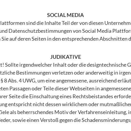
SOCIAL MEDIA
Plattformen sind die Inhalte Teil der von diesen Unterneh
und Datenschutzbestimmungen von Social Media Plattform
n Sie auf deren Seiten in den entsprechenden Abschnitten 
JUDIKATIVE
Sollte irgendwelcher Inhalt oder die designtechnische Ges
setzliche Bestimmungen verletzen oder anderweitig in irg
f § 8 Abs. 4 UWG, um eine angemessene, ausreichend erläu
eten Passagen oder Teile dieser Webseiten in angemessener
er Seite die Einschaltung eines Rechtsbeistandes erforderl
ung entspricht nicht dessen wirklichem oder mutmaßliche
le als beherrschendes Motiv der Verfahrenseinleitung, i
feder, sowie einen Verstoß gegen die Schadensminderungsp