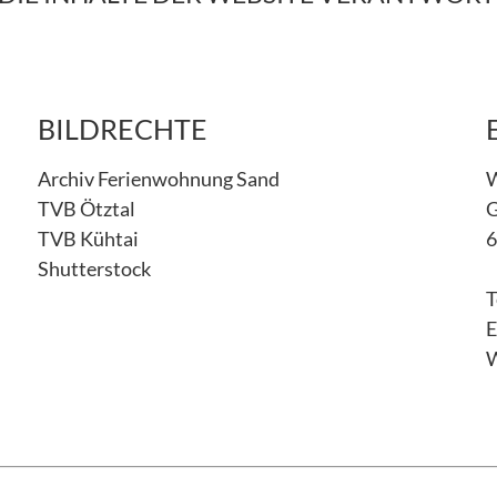
BILDRECHTE
Archiv Ferienwohnung Sand
W
TVB Ötztal
G
TVB Kühtai
6
Shutterstock
T
E
W